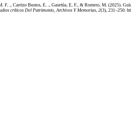
 F. ., Carrizo Bustos, E. ., Gasetúa, E. F., & Romero, M. (2025). Guía 
udios críticos Del Patrimonio, Archivos Y Memorias
,
2
(3), 231–250. h