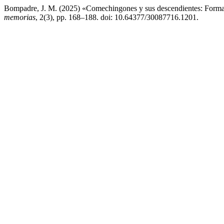
Bompadre, J. M. (2025) «Comechingones y sus descendientes: Formac
memorias
, 2(3), pp. 168–188. doi: 10.64377/30087716.1201.