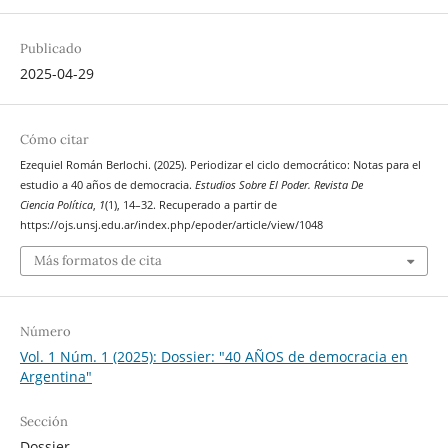
Publicado
2025-04-29
Cómo citar
Ezequiel Román Berlochi. (2025). Periodizar el ciclo democrático: Notas para el
estudio a 40 años de democracia.
Estudios Sobre El Poder. Revista De
Ciencia Política
,
1
(1), 14–32. Recuperado a partir de
https://ojs.unsj.edu.ar/index.php/epoder/article/view/1048
Más formatos de cita
Número
Vol. 1 Núm. 1 (2025): Dossier: "40 AÑOS de democracia en
Argentina"
Sección
Dossier