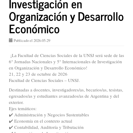
Investigación en
Organización y Desarrollo
Económico
Publicado el 2026-05-29
¡La Facultad de Ciencias Sociales de la UNSJ será sede de las
6° Jornadas Nacionales y 5° Internacionales de Investigación
en Organización y Desarrollo Económico!
21, 22 y 23 de octubre de 2026
Facultad de Ciencias Sociales – UNSJ.
Destinadas a docentes, investigadores/as, becarios/as, tesistas,
egresados/as y estudiantes avanzados/as de Argentina y del
exterior.
Ejes temáticos:
✔️ Administración y Negocios Sustentables
✔️ Economía en el contexto actual
✔️ Contabilidad, Auditoría y Tributación