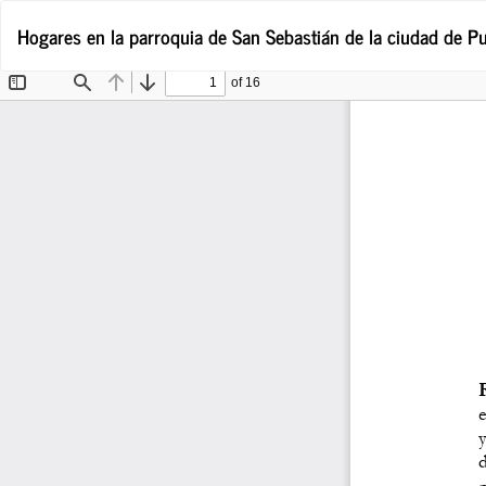
Volver
Hogares en la parroquia de San Sebastián de la ciudad de Pu
a
los
detalles
del
artículo