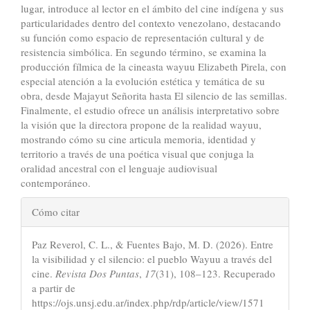
lugar, introduce al lector en el ámbito del cine indígena y sus
particularidades dentro del contexto venezolano, destacando
su función como espacio de representación cultural y de
resistencia simbólica. En segundo término, se examina la
producción fílmica de la cineasta wayuu Elizabeth Pirela, con
especial atención a la evolución estética y temática de su
obra, desde Majayut Señorita hasta El silencio de las semillas.
Finalmente, el estudio ofrece un análisis interpretativo sobre
la visión que la directora propone de la realidad wayuu,
mostrando cómo su cine articula memoria, identidad y
territorio a través de una poética visual que conjuga la
oralidad ancestral con el lenguaje audiovisual
contemporáneo.
Detalles
Cómo citar
del
Paz Reverol, C. L., & Fuentes Bajo, M. D. (2026). Entre
artículo
la visibilidad y el silencio: el pueblo Wayuu a través del
cine.
Revista Dos Puntas
,
17
(31), 108–123. Recuperado
a partir de
https://ojs.unsj.edu.ar/index.php/rdp/article/view/1571