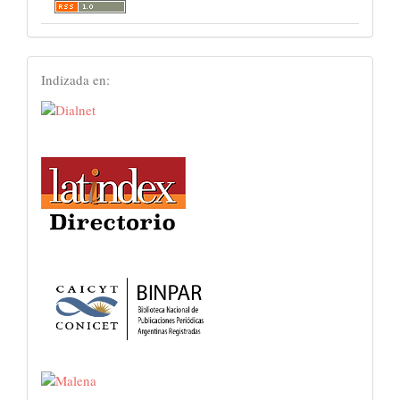
Index
Indizada en: