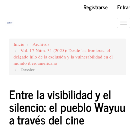
Salto
Registrarse
Entrar
rápido
al
contenido
Toggl
de
navig
la
página
Inicio
Archivos
Navegación
Vol. 17 Núm. 31 (2025): Desde las fronteras. el
principal
delgado hilo de la exclusión y la vulnerabilidad en el
Contenido
mundo iberoamericano
principal
Dossier
Barra
lateral
Entre la visibilidad y el
silencio: el pueblo Wayuu
a través del cine