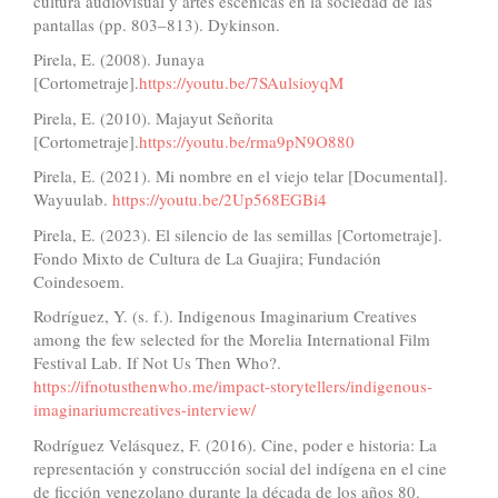
cultura audiovisual y artes escénicas en la sociedad de las
pantallas (pp. 803–813). Dykinson.
Pirela, E. (2008). Junaya
[Cortometraje].
https://youtu.be/7SAulsioyqM
Pirela, E. (2010). Majayut Señorita
[Cortometraje].
https://youtu.be/rma9pN9O880
Pirela, E. (2021). Mi nombre en el viejo telar [Documental].
Wayuulab.
https://youtu.be/2Up568EGBi4
Pirela, E. (2023). El silencio de las semillas [Cortometraje].
Fondo Mixto de Cultura de La Guajira; Fundación
Coindesoem.
Rodríguez, Y. (s. f.). Indigenous Imaginarium Creatives
among the few selected for the Morelia International Film
Festival Lab. If Not Us Then Who?.
https://ifnotusthenwho.me/impact-storytellers/indigenous-
imaginariumcreatives-interview/
Rodríguez Velásquez, F. (2016). Cine, poder e historia: La
representación y construcción social del indígena en el cine
de ficción venezolano durante la década de los años 80.