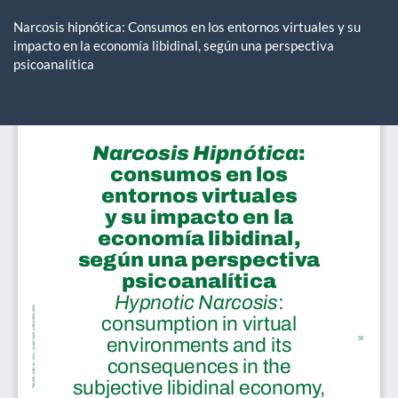
Volver
a
Narcosis hipnótica: Consumos en los entornos virtuales y su
los
impacto en la economía libidinal, según una perspectiva
detalles
psicoanalítica
del
artículo
De
De
P