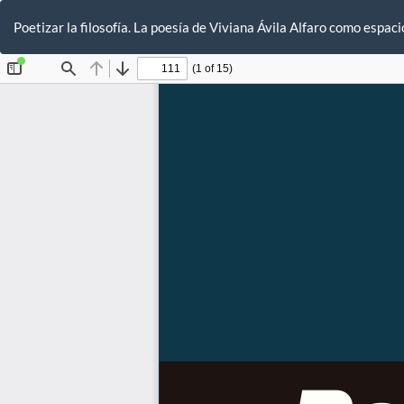
Volver
a
Poetizar la filosofía. La poesía de Viviana Ávila Alfaro como espaci
los
detalles
del
artículo