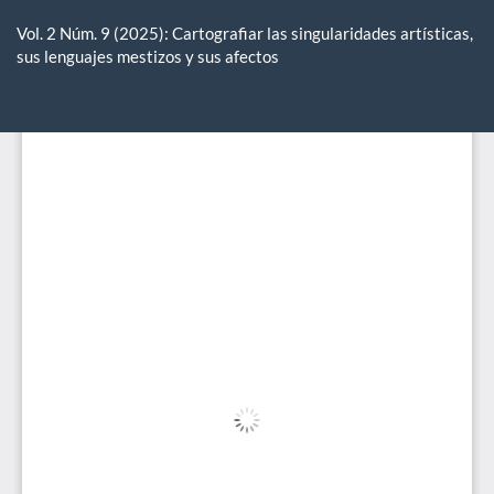
Volver
a
Vol. 2 Núm. 9 (2025): Cartografiar las singularidades artísticas,
los
sus lenguajes mestizos y sus afectos
detalles
del
De
De
artículo
P