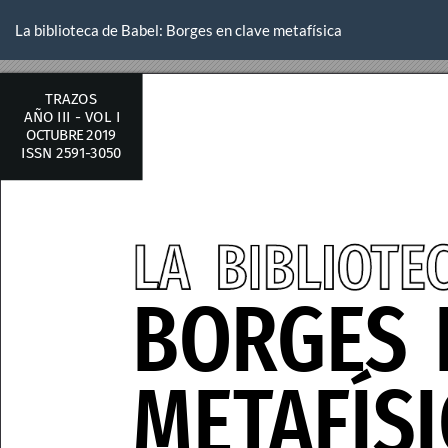
Volver
a
La biblioteca de Babel: Borges en clave metafísica
los
detalles
del
artículo