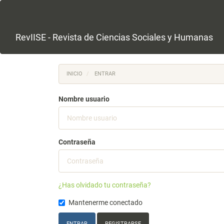
Salto
rápido
al
contenido
RevIISE - Revista de Ciencias Sociales y Humanas
de
la
página
Navegación
INICIO
ENTRAR
principal
Contenido
Nombre usuario
principal
Barra
lateral
Contraseña
¿Has olvidado tu contraseña?
Mantenerme conectado
ENTRAR
REGISTRARSE