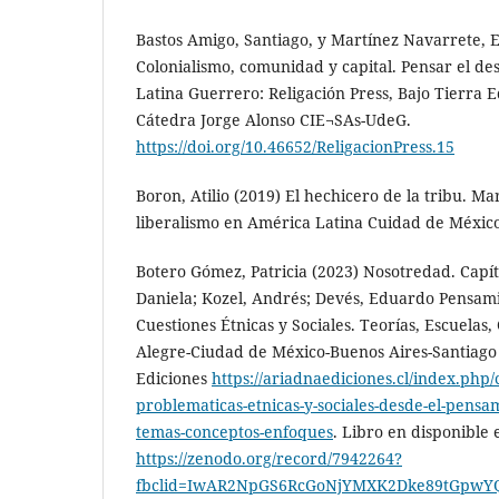
Bastos Amigo, Santiago, y Martínez Navarrete, E
Colonialismo, comunidad y capital. Pensar el d
Latina Guerrero: Religación Press, Bajo Tierra 
Cátedra Jorge Alonso CIE¬SAs-UdeG.
https://doi.org/10.46652/ReligacionPress.15
Boron, Atilio (2019) El hechicero de la tribu. Ma
liberalismo en América Latina Cuidad de México:
Botero Gómez, Patricia (2023) Nosotredad. Capít
Daniela; Kozel, Andrés; Devés, Eduardo Pensam
Cuestiones Étnicas y Sociales. Teorías, Escuelas,
Alegre-Ciudad de México-Buenos Aires-Santiago 
Ediciones
https://ariadnaediciones.cl/index.php/
problematicas-etnicas-y-sociales-desde-el-pensa
temas-conceptos-enfoques
. Libro en disponible
https://zenodo.org/record/7942264?
fbclid=IwAR2NpGS6RcGoNjYMXK2Dke89tGpwY