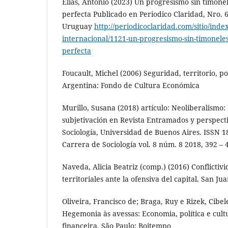
Elías, Antonio (2023) Un progresismo sin timone
perfecta Publicado en Periodico Claridad, Nro. 
Uruguay
http://periodicoclaridad.com/sitio/inde
internacional/1121-un-progresismo-sin-timonele
perfecta
Foucault, Michel (2006) Seguridad, territorio, p
Argentina: Fondo de Cultura Económica
Murillo, Susana (2018) artículo: Neoliberalismo:
subjetivación en Revista Entramados y perspecti
Sociología, Universidad de Buenos Aires. ISSN 18
Carrera de Sociología vol. 8 núm. 8 2018, 392 – 
Naveda, Alicia Beatriz (comp.) (2016) Conflictivi
territoriales ante la ofensiva del capital. San Ju
Oliveira, Francisco de; Braga, Ruy e Rizek, Cibel
Hegemonia às avessas: Economia, política e cult
financeira. São Paulo: Boitempo