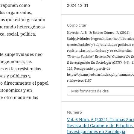
2024-12-31
ntraponen como
los organizados,
ios que están gestando
Cómo citar
generando heterogéneas
Naveda, A. B., & Botero Gómez, P. (2024).
, social, política,
Subjetividades hegemónicas (neo)liberales
(neo)coloniales y subjetividades políticas 
resistencias autonómicas y re-existencias.
de subjetividades neo-
"Tramas Sociales” Revista Del Gabinete De E
 hegemónica; las
E Investigación En Sociología (GEIS)
,
6
(6), 
s en las resistencias
126. Recuperado a partir de
https://ojs.unsj.edu.ar/index.php/tramassoc
vas y públicas y,
rticle/view/1187
do directamente el papel
autonómicos y en
Más formatos de cita
e otro modo en las
Número
Vol. 6 Núm. 6 (2024): Tramas Soci
Revista del Gabinete de Estudios
Investigaciones en Sociología