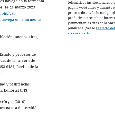
les navega en la tormenta
telemáticos institucionales o 
64, 14 de marzo 2023
página web) antes y durante e
proceso de envío, lo cual pue
x.php/cat-
producir intercambios intere
s-navega-en-la-tormenta-
y aumentar las citas de la obr
publicada. (Véase
El efecto de
acceso abierto
).
oblación. Buenos Aires,
 Estado y procesos de
vas de la carrera de
53-6484, Revista de la
426
dad y resistencias
an: Editorial UNSJ
e (Orgs.) (2010)
ura na era da servidão