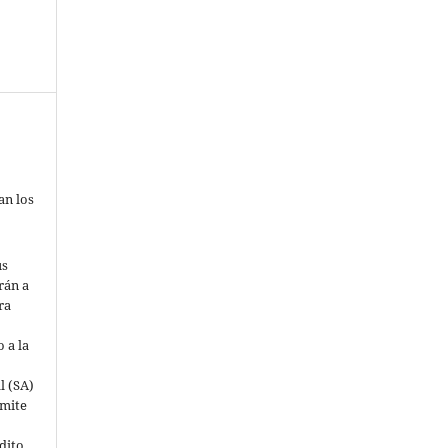
an los
us
rán a
ra
 a la
l (SA)
mite
dito