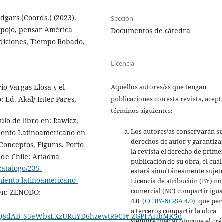
dgars (Coords.) (2023).
Sección
espojo, pensar América
Documentos de cátedra
Ediciones, Tiempo Robado,
Licencia
rio Vargas Llosa y el
Aquellos autores/as que tengan
 Ed. Akal/ Inter Pares,
publicaciones con esta revista, acept
términos siguientes:
ulo de libro en: Rawicz,
Los autores/as conservarán s
iento Latinoamericano en
derechos de autor y garantiza
 Conceptos, Figuras. Porto
la revista el derecho de prime
de Chile: Ariadna
publicación de su obra, el cuál
catalogo/235-
estará simultáneamente sujeto
miento-latinoamericano-
Licencia de atribución (BY) no
comercial (NC) compartir igua
 en: ZENODO:
4.0
(CC BY-NC-SA 4.0)
que per
a terceros compartir la obra
Q8dAB_S5eWbsEXzURuYD6hzewtR9CI#.ZGPFAHbMK5d
siempre que: a) otorgue el cré