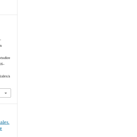
-
en
studios
116–
iales/a
ales.
 e