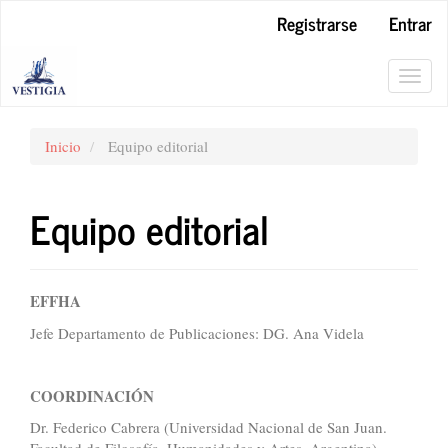
Salto
Registrarse
Entrar
rápido
al
contenido
Toggl
de
navig
la
página
Inicio
Equipo editorial
Navegación
principal
Contenido
Equipo editorial
principal
Barra
lateral
EFFHA
Jefe Departamento de Publicaciones: DG. Ana Videla
COORDINACIÓN
Dr. Federico Cabrera (Universidad Nacional de San Juan.