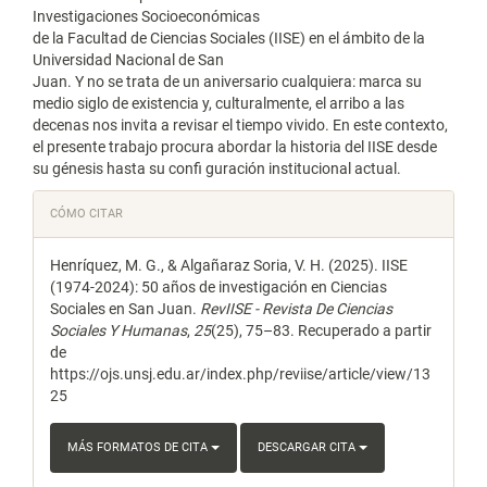
Investigaciones Socioeconómicas
de la Facultad de Ciencias Sociales (IISE) en el ámbito de la
Universidad Nacional de San
Juan. Y no se trata de un aniversario cualquiera: marca su
medio siglo de existencia y, culturalmente, el arribo a las
decenas nos invita a revisar el tiempo vivido. En este contexto,
el presente trabajo procura abordar la historia del IISE desde
su génesis hasta su confi guración institucional actual.
Detalles
CÓMO CITAR
del
Henríquez, M. G., & Algañaraz Soria, V. H. (2025). IISE
artículo
(1974-2024): 50 años de investigación en Ciencias
Sociales en San Juan.
RevIISE - Revista De Ciencias
Sociales Y Humanas
,
25
(25), 75–83. Recuperado a partir
de
https://ojs.unsj.edu.ar/index.php/reviise/article/view/13
25
MÁS FORMATOS DE CITA
DESCARGAR CITA