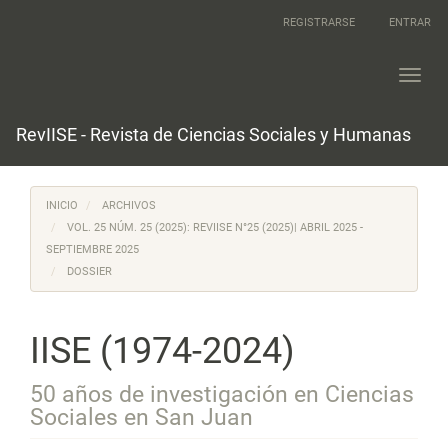
Salto
REGISTRARSE
ENTRAR
rápido
al
contenido
Toggl
de
navig
la
página
RevIISE - Revista de Ciencias Sociales y Humanas
Navegación
principal
Contenido
INICIO
ARCHIVOS
principal
Barra
VOL. 25 NÚM. 25 (2025): REVIISE N°25 (2025)| ABRIL 2025 -
lateral
SEPTIEMBRE 2025
DOSSIER
IISE (1974-2024)
50 años de investigación en Ciencias
Sociales en San Juan