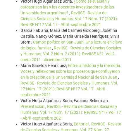
Victor Hugo Algañaraz Soria,
¿Cómo se evalúan y
categorizan las y los docentes-investigadores de las
Universidades argentinas?
,
RevIISE - Revista de
Ciencias Sociales y Humanas: Vol. 17 Núm. 17 (2021):
RevIISE N°17 Vol. 17 - Abril -septiembre 2021
García Fabiana, María Del Carmen Goldberg, Josefina
Castilla, Nancy Gómez, María Griselda Henríquez, Silvia
Storni,
Campo político en San Juan. Una lectura en clave
de lógica familiar
,
RevIISE - Revista de Ciencias Sociales
y Humanas: Vol. 2 Núm. 2 (2011): RevIISE N°2. Vol 2.
enero 2011 - diciembre 2011
María Griselda Henriquez,
Entre la historia y la memoria.
Voces y reflexiones sobre los procesos que confluyeron
en la creación de la Universidad Nacional de San Juan
,
RevIISE - Revista de Ciencias Sociales y Humanas: Vol.
17 Núm. 17 (2021): RevIISE N°17 Vol. 17 - Abril -
septiembre 2021
Victor Hugo Algañaraz Soria, Fabiana Bekerman ,
Presentación
,
RevIISE - Revista de Ciencias Sociales y
Humanas: Vol. 17 Núm. 17 (2021): RevIISE N°17 Vol. 17
- Abril -septiembre 2021
Victor Hugo Algañaraz Soria,
Editorial
,
RevIISE - Revista
de Ciencias Sociales y Humanas: Vol. 27 Núm. 27