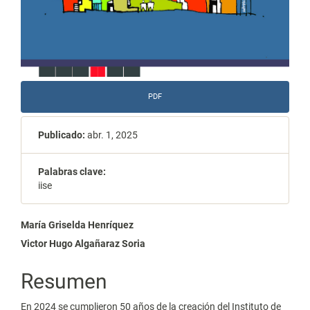
PDF
Publicado:
abr. 1, 2025
Palabras clave:
iise
Contenido
María Griselda Henríquez
Victor Hugo Algañaraz Soria
principal
del
Resumen
artículo
En 2024 se cumplieron 50 años de la creación del Instituto de