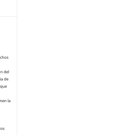
echos
ón del
cia de
 que
nen la
ros