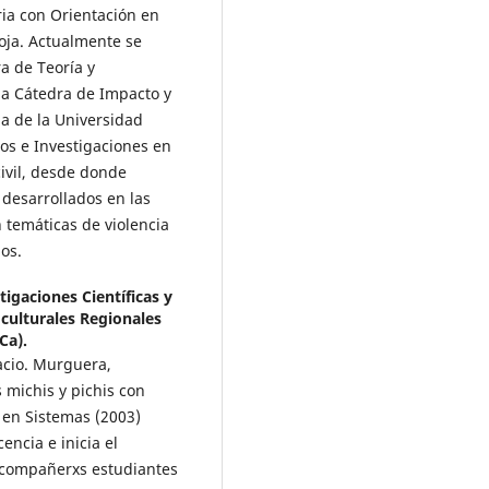
ria con Orientación en
oja. Actualmente se
 de Teoría y
la Cátedra de Impacto y
ia de la Universidad
ios e Investigaciones en
civil, desde donde
 desarrollados en las
n temáticas de violencia
os.
igaciones Científicas y
oculturales Regionales
Ca).
nacio. Murguera,
 michis y pichis con
 en Sistemas (2003)
ncia e inicia el
n compañerxs estudiantes