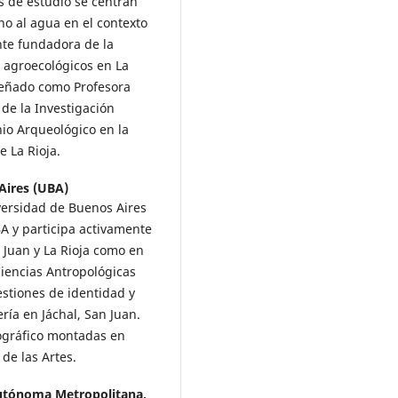
s de estudio se centran
no al agua en el contexto
nte fundadora de la
 agroecológicos en La
peñado como Profesora
de la Investigación
io Arqueológico en la
e La Rioja.
Aires (UBA)
versidad de Buenos Aires
BA y participa activamente
 Juan y La Rioja como en
Ciencias Antropológicas
stiones de identidad y
ría en Jáchal, San Juan.
tográfico montadas en
de las Artes.
utónoma Metropolitana,