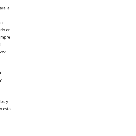
ara la
en
irlo en
iempre
l
 vez
r
 y
lxs y
en esta