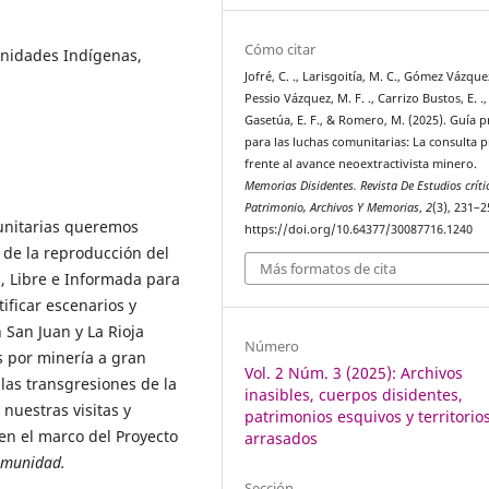
Cómo citar
unidades Indígenas,
Jofré, C. ., Larisgoitía, M. C., Gómez Vázquez
Pessio Vázquez, M. F. ., Carrizo Bustos, E. .,
Gasetúa, E. F., & Romero, M. (2025). Guía p
para las luchas comunitarias: La consulta p
frente al avance neoextractivista minero.
Memorias Disidentes. Revista De Estudios críti
Patrimonio, Archivos Y Memorias
,
2
(3), 231–2
munitarias queremos
https://doi.org/10.64377/30087716.1240
 de la reproducción del
Más formatos de cita
a, Libre e Informada para
ificar escenarios y
 San Juan y La Rioja
Número
s por minería a gran
Vol. 2 Núm. 3 (2025): Archivos
 las transgresiones de la
inasibles, cuerpos disidentes,
nuestras visitas y
patrimonios esquivos y territorio
en el marco del Proyecto
arrasados
omunidad.
Sección