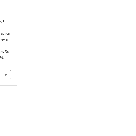
, L.,
ráctica
revia
cos Del
50.
s