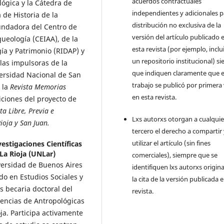
acuerdos contractuales
lógica y la Cátedra de
independientes y adicionales p
 de Historia de la
distribución no exclusiva de la
undadora del Centro de
versión del artículo publicado 
ueología (CEIAA), de la
esta revista (por ejemplo, inclu
ía y Patrimonio (RIDAP) y
un repositorio institucional) s
 las impulsoras de la
que indiquen claramente que e
versidad Nacional de San
trabajo se publicó por primera
 la
Revista Memorias
en esta revista.
iciones del proyecto de
a Libre, Previa e
Lxs autorxs otorgan a cualquie
ioja y San Juan.
tercero el derecho a compartir
utilizar el artículo (sin fines
estigaciones Científicas
La Rioja (UNLar)
comerciales), siempre que se
versidad de Buenos Aires
identifiquen lxs autorxs origina
o en Estudios Sociales y
la cita de la versión publicada 
s becaria doctoral del
revista.
encias de Antropológicas
ja. Participa activamente