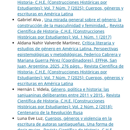
Historia- C.H.E. (Construcciones Históricas por
Estudiantes): Vol. 7 Núm. 7 (2025): Cuerpos, géneros y
escrituras en América Latina
Gabriel Alva ,
Una mirada general sobre el género: la
construcción de la masculinidad y feminidad.
,
Revista
Científica de Historia- C.H.E. (Construcciones
Históricas por Estudiantes): Vol. 1 Núm. 1 (2017)
Aldana Nahir Valverde Martinez,
Crítica literaria y
estudios de género en América Latina. Perspectivas
epistemológicas y metodológicas. Federico Cabrera y
Mariana Guerra Pérez (Coordinadores), EFFHA, San
Juan, Argentina, 2025, 276 págs.
,
Revista Científica de
Historia- C.H.E. (Construcciones Históricas por
Estudiantes): Vol. 7 Núm. 7 (2025): Cuerpos, géneros y
escrituras en América Latina
Hernán I. Videla,
Género, política e historia: las
sanjuaninas deliberantes entre 2011 y 2015
,
Revista
Científica de Historia- C.H.E. (Construcciones
Históricas por Estudiantes): Vol. 2 Núm. 2 (2018):
Centenario de la Revolución Rusa
Luna Eve Luz,
Cuerpos, géneros y violencia en la
escritura de autoras santiagueñas. Una forma de
decir mujer
,
Revista Científica de Historia- C.H.E.