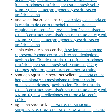
(Construcciones Históricas por Estudiantes): Vol. 7
Núm. 7 (2025): Cuerpos, géneros y escrituras en
América Latina
Ana Valentina Zuliani Castro,
El archivo y la historia en
la escritura de Pedro Lemebel. una lectura de la
esquina es mi corazón
,
Revista Científica de Historia-
C.H.E. (Construcciones Históricas por Estudiantes): Vol.
7 Núm. 7 (2025): Cuerpos, géneros y escrituras en
América Latina
Tania Valeria Molina Concha,
"Ese feminismo no me
representa": cómo cerrar las brechas ideológicas
,
Revista Científica de Historia- C.H.E. (Construcciones
Históricas por Estudiantes): Vol. 7 Núm. 7 (2025):
Cuerpos, géneros y escrituras en América Latina
Santiago Agustin Pereyra Nouveliere,
La teoría crítica
benjaminiana y su mesianismo redentor con los
pueblos americanos
,
Revista Científica de Historia-
C.H.E. (Construcciones Históricas por Estudiantes): Vol.
6 Núm. 6 (2024): Reflexiones en torno a la Teoría
Crítica
Agustina Sara Ortiz ,
ESPACIOS DE MEMORIA
SANJUANINOS COMO DESAFÍO PEDAGÓGICO
,
Revista