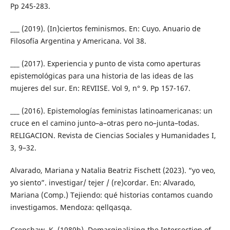
Pp 245-283.
___ (2019). (In)ciertos feminismos. En: Cuyo. Anuario de
Filosofía Argentina y Americana. Vol 38.
___ (2017). Experiencia y punto de vista como aperturas
epistemológicas para una historia de las ideas de las
mujeres del sur. En: REVIISE. Vol 9, n° 9. Pp 157-167.
___ (2016). Epistemologías feministas latinoamericanas: un
cruce en el camino junto–a–otras pero no–junta–todas.
RELIGACION. Revista de Ciencias Sociales y Humanidades I,
3, 9–32.
Alvarado, Mariana y Natalia Beatriz Fischett (2023). “yo veo,
yo siento”. investigar/ tejer / (re)cordar. En: Alvarado,
Mariana (Comp.) Tejiendo: qué historias contamos cuando
investigamos. Mendoza: qellqasqa.
Crenshaw, K. (1989b). Demarginalizing the Intersection of