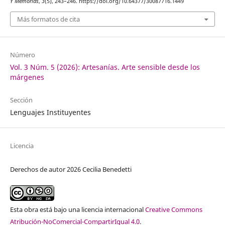
Y Memorias
,
3
(5), 243–246. https://doi.org/10.64377/30087716.1449
Más formatos de cita
Número
Vol. 3 Núm. 5 (2026): Artesanías. Arte sensible desde los
márgenes
Sección
Lenguajes Instituyentes
Licencia
Derechos de autor 2026 Cecilia Benedetti
Esta obra está bajo una licencia internacional
Creative Commons
Atribución-NoComercial-CompartirIgual 4.0
.