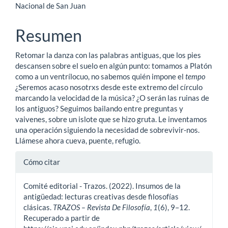
principal
Nacional de San Juan
del
Resumen
artículo
Retomar la danza con las palabras antiguas, que los pies
descansen sobre el suelo en algún punto: tomamos a Platón
como a un ventrílocuo, no sabemos quién impone el
tempo
¿Seremos acaso nosotrxs desde este extremo del círculo
marcando la velocidad de la música? ¿O serán las ruinas de
los antiguos? Seguimos bailando entre preguntas y
vaivenes, sobre un islote que se hizo gruta. Le inventamos
una operación siguiendo la necesidad de sobrevivir-nos.
Llámese ahora cueva, puente, refugio.
Detalles
Cómo citar
del
Comité editorial - Trazos. (2022). Insumos de la
artículo
antigüedad: lecturas creativas desde filosofías
clásicas.
TRAZOS – Revista De Filosofía
,
1
(6), 9–12.
Recuperado a partir de