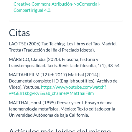
Creative Commons Atribución-NoComercial-
CompartirIgual 4.0
.
Citas
LAO TSE (2006) Tao Te ching. Los libros del Tao. Madrid,
Trotta (Traducción de Iñaki Preciado Idoeta).
MÁRSICO, Claudia (2020). Filosofía, historia y
transtemporalidad. Taxis. Revista de filosofía, 1(1), 43-54
MATTAHI FILM (12 feb 2017) Matthai (2014) |
Documental completo HD (English subtitles) [Archivo de
Vídeo]. Youtube.
https://www.youtube.com/watch?
v=GEh1kbgvKvE&ab_channel=MatthaiFilm
MATTHAI, Horst (1995) Pensar y ser I. Ensayo de una
fenomenología metafísica. México: Texto editado por la
Universidad Autónoma de baja California.
Artículos más leídos del mismo