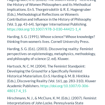
the History of Women Philosophers and its Methodical
Implications. En S. Thorgeirsdottir & R. E. Hagengruber
(Eds.), Methodological Reflections on Women’s
Contribution and Influence in the History of Philosophy
(Vol. 3, pp. 43-64). Springer International Publishing.
https://doi.org/10.1007/978-3-030-44421-1_4
Harding, S. G. (1991). Whose science? Whose knowledge?
thinking from women’s lives. Cornell University Press.
Harding, S. G. (Ed.). (2003). Discovering reality: Feminist
perspectives on epistemology, metaphysics, methodology,
and philosophy of science (2. ed). Kluwer.
Hartsock, N. C. M. (2004). The Feminist Standpoint:
Developing the Ground for a Specifically Feminist
Historical Materialism. En S. Harding & M. B. Hintikka
(Eds.), Discovering Reality (Vol. 161, pp. 283-310). Kluwer
Academic Publishers.
https://doi.org/10.1007/0-306-
48017-4_15
Hirschmann, N. J., & McClure, K. M. (Eds.). (2007). Feminist
interpretations of John Locke. Pennsylvania State