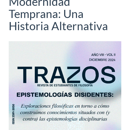
Modernidad
Temprana: Una
Historia Alternativa
Barra
lateral
del
artículo