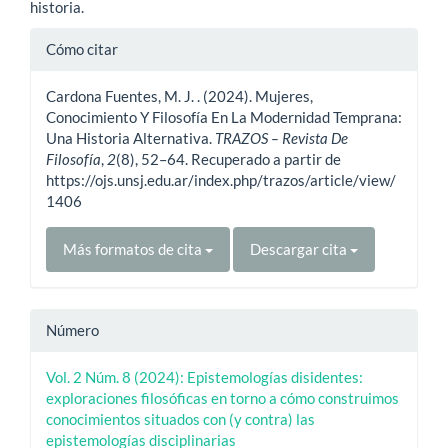
historia.
Detalles
Cómo citar
del
Cardona Fuentes, M. J. . (2024). Mujeres,
artículo
Conocimiento Y Filosofía En La Modernidad Temprana:
Una Historia Alternativa.
TRAZOS – Revista De
Filosofía
,
2
(8), 52–64. Recuperado a partir de
https://ojs.unsj.edu.ar/index.php/trazos/article/view/
1406
Más formatos de cita
Descargar cita
Número
Vol. 2 Núm. 8 (2024): Epistemologías disidentes:
exploraciones filosóficas en torno a cómo construimos
conocimientos situados con (y contra) las
epistemologías disciplinarias