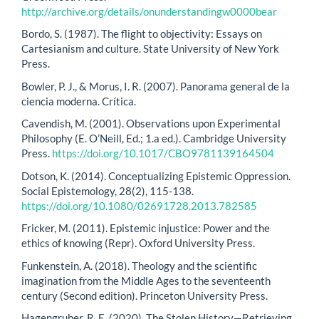
http://archive.org/details/onunderstandingw0000bear
Bordo, S. (1987). The flight to objectivity: Essays on
Cartesianism and culture. State University of New York
Press.
Bowler, P. J., & Morus, I. R. (2007). Panorama general de la
ciencia moderna. Crítica.
Cavendish, M. (2001). Observations upon Experimental
Philosophy (E. O’Neill, Ed.; 1.a ed.). Cambridge University
Press.
https://doi.org/10.1017/CBO9781139164504
Dotson, K. (2014). Conceptualizing Epistemic Oppression.
Social Epistemology, 28(2), 115-138.
https://doi.org/10.1080/02691728.2013.782585
Fricker, M. (2011). Epistemic injustice: Power and the
ethics of knowing (Repr). Oxford University Press.
Funkenstein, A. (2018). Theology and the scientific
imagination from the Middle Ages to the seventeenth
century (Second edition). Princeton University Press.
Hagengruber, R. E. (2020). The Stolen History—Retrieving